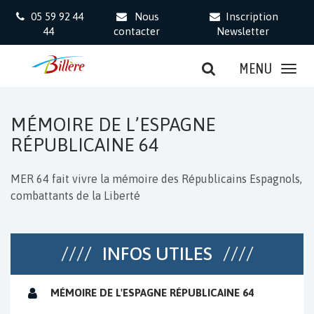
Gestion des traceurs
05 59 92 44
Nous
Inscription
44
contacter
Newsletter
MENU
MÉMOIRE DE L’ESPAGNE
RÉPUBLICAINE 64
MER 64 fait vivre la mémoire des Républicains Espagnols,
combattants de la Liberté
INFOS UTILES
MÉMOIRE DE L'ESPAGNE RÉPUBLICAINE 64