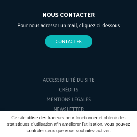
NOUS CONTACTER
Pour nous adresser un mail, cliquez ci-dessous
CONTACTER
ACCESSIBILITÉ DU SITE
CRÉDITS
MENTIONS LÉGALES
NEWSLETTER
Ce site utilise des traceurs pour fonctionner et obtenir des
PLAN DU SITE
statistiques d'utilisation afin améliorer l'utilisation, vous pouvez
contrôler ceux que vous souhaitez activer.