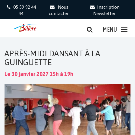
Gestion des traceurs
05 59 92 44
Nous
Inscription
44
contacter
Newsletter
MENU
APRÈS-MIDI DANSANT À LA
GUINGUETTE
Le
30
janvier
2027
15h à 19h