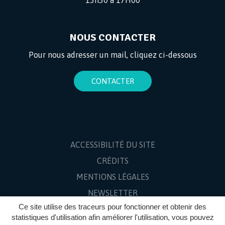
NOUS CONTACTER
Pour nous adresser un mail, cliquez ci-dessous
CONTACTER
ACCESSIBILITÉ DU SITE
CRÉDITS
MENTIONS LÉGALES
NEWSLETTER
Ce site utilise des traceurs pour fonctionner et obtenir des
PLAN DU SITE
statistiques d'utilisation afin améliorer l'utilisation, vous pouvez