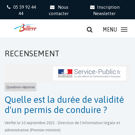
Gestion des traceurs
05 59 92 44
Nous
Inscription
44
contacter
Newsletter
MENU
RECENSEMENT
Question-réponse
Quelle est la durée de validité
d'un permis de conduire ?
Vérifié le 10 septembre 2021 - Direction de l'information légale et
administrative (Premier ministre)