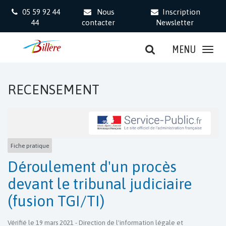
Gestion des traceurs
05 59 92 44
Nous
Inscription
44
contacter
Newsletter
MENU
RECENSEMENT
Fiche pratique
Déroulement d'un procès
devant le tribunal judiciaire
(fusion TGI/TI)
Vérifié le 19 mars 2021 - Direction de l'information légale et