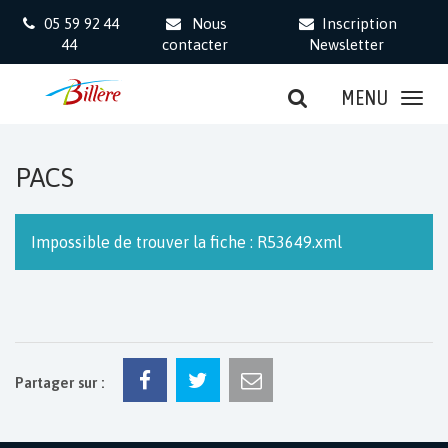
Gestion des traceurs
05 59 92 44
Nous
Inscription
44
contacter
Newsletter
MENU
PACS
Impossible de trouver la fiche : R53649.xml
Partager sur :