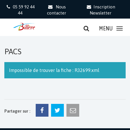
Gestion des traceurs
05 59 92 44
Nous
Inscription
44
contacter
Newsletter
MENU
PACS
Impossible de trouver la fiche : R32699.xml
Partager sur :