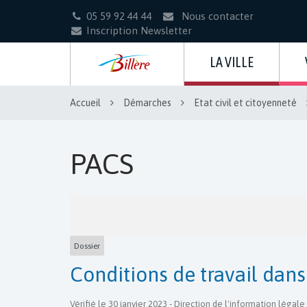
Gestion des traceurs
05 59 92 44 44
Nous contacter
Inscription Newsletter
LA VILLE
Accueil
Démarches
Etat civil et citoyenneté
PACS
Dossier
Conditions de travail dans
Vérifié le 30 janvier 2023 - Direction de l'information légale