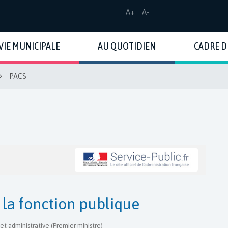
Augmenter
Réduire
A+
A-
la
la
taille
taille
de
de
VIE MUNICIPALE
AU QUOTIDIEN
CADRE D
la
la
police
police
PACS
 la fonction publique
 et administrative (Premier ministre)