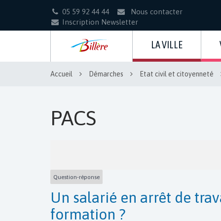
Gestion des traceurs
05 59 92 44 44
Nous contacter
Inscription Newsletter
LA VILLE
Accueil
Démarches
Etat civil et citoyenneté
PACS
Question-réponse
Un salarié en arrêt de trav
formation ?