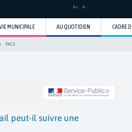
Augmenter
Réduire
A+
A-
la
la
taille
taille
de
de
VIE MUNICIPALE
AU QUOTIDIEN
CADRE D
la
la
police
police
PACS
ail peut-il suivre une