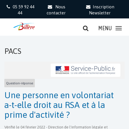
Gestion des traceurs
05 59 92 44
Nous
Inscription
44
contacter
Newsletter
MENU
PACS
Question-réponse
Une personne en volontariat
a-t-elle droit au RSA et à la
prime d'activité ?
Vérifié le 04 février 2022 - Direction de l'information légale et