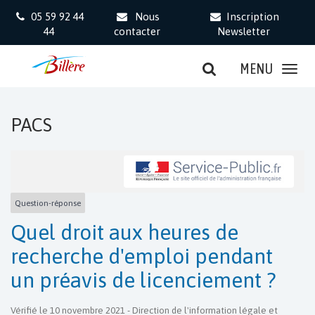
Gestion des traceurs
05 59 92 44
Nous
Inscription
44
contacter
Newsletter
MENU
PACS
Question-réponse
Quel droit aux heures de
recherche d'emploi pendant
un préavis de licenciement ?
Vérifié le 10 novembre 2021 - Direction de l'information légale et