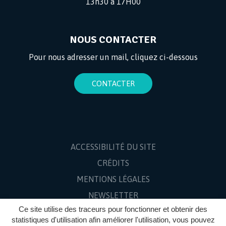
13h30 à 17H00
NOUS CONTACTER
Pour nous adresser un mail, cliquez ci-dessous
CONTACTER
ACCESSIBILITÉ DU SITE
CRÉDITS
MENTIONS LÉGALES
NEWSLETTER
Ce site utilise des traceurs pour fonctionner et obtenir des
PLAN DU SITE
statistiques d'utilisation afin améliorer l'utilisation, vous pouvez