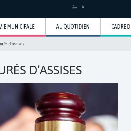
Augmenter
Réduire
A+
A-
la
la
taille
taille
de
de
VIE MUNICIPALE
AU QUOTIDIEN
CADRE D
la
la
police
police
jurés d’assises
URÉS D’ASSISES