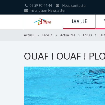
Gestion des traceurs
05 59 92 44 44
Nous contacter
Inscription Newsletter
LA VILLE
Accueil
La ville
Actualités
Loisirs
Oua
OUAF ! OUAF ! PL