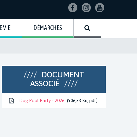
Lien
Lien
Lien
vers
vers
vers
le
le
la
RECHERCHE
E VIE
DÉMARCHES
compte
compte
chaîne
Facebook
Instagram
Youtube
DOCUMENT
ASSOCIÉ
Dog Pool Party - 2026
906,33
Ko
, pdf